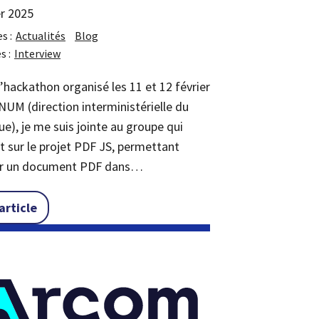
er 2025
s :
Actualités
Blog
s :
Interview
l’hackathon organisé les 11 et 12 février
INUM (direction interministérielle du
e), je me suis jointe au groupe qui
ait sur le projet PDF JS, permettant
her un document PDF dans…
 vie ! »
« Hackathon de l’accessibilité numérique : interv
’article