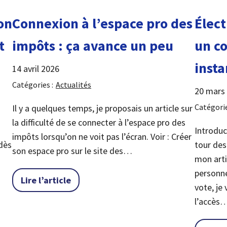
on
Élect
Connexion à l’espace pro des
t
un co
impôts : ça avance un peu
insta
14 avril 2026
Catégories :
Actualités
20 mars
Catégorie
Il y a quelques temps, je proposais un article sur
la difficulté de se connecter à l’espace pro des
Introduc
impôts lorsqu’on ne voit pas l’écran. Voir : Créer
dès
tour des
son espace pro sur le site des…
i
mon arti
personne
« Connexion à l’espace pro des impôts 
Lire l’article
vote, je
l’accès