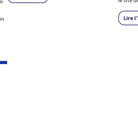
le site 
un
Lire l
on
ilité numérique : rendre Captchas et PDFs plus faciles à