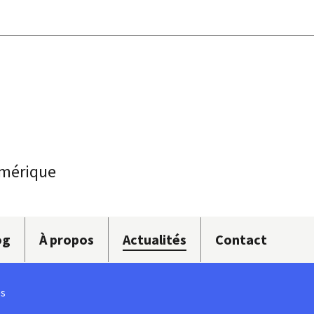
umérique
og
À propos
Actualités
Contact
és