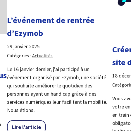
L’événement de rentrée
d’Ezymob
29 janvier 2025
Créer
Catégories :
Actualités
site 
Le 16 janvier dernier, j’ai participé à un
us
18 déce
événement organisé par Ezymob, une société
Catégorie
qui souhaite améliorer le quotidien des
personnes ayant un handicap grâce à des
Vous ave
services numériques leur facilitant la mobilité.
votre ent
Nous étions…
en train
obligato
n
« L’événement de rentrée d’Ezymob »
Lire l’article