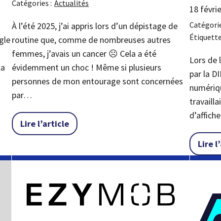
Catégories :
Actualités
18 févri
Catégorie
À l’été 2025, j’ai appris lors d’un dépistage de
Étiquette
routine que, comme de nombreuses autres
gle
femmes, j’avais un cancer ☹ Cela a été
Lors de 
évidemment un choc ! Même si plusieurs
la
par la D
personnes de mon entourage sont concernées
numériqu
par…
travaill
e : un parcours compliqué »
d’affic
« Lutte contre le cancer : une troisième
Lire l’article
Lire l