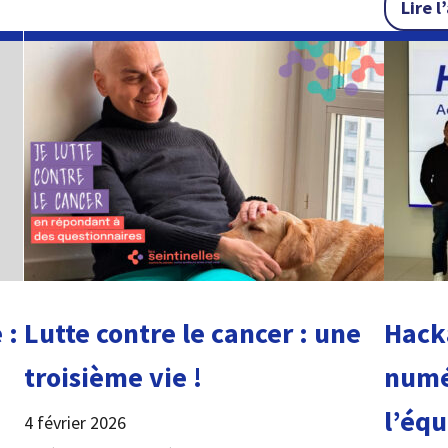
 : on fait comment concrètement ? »
Lire l
Lutte contre le cancer : une
Hacka
 :
troisième vie !
numé
l’équ
4 février 2026