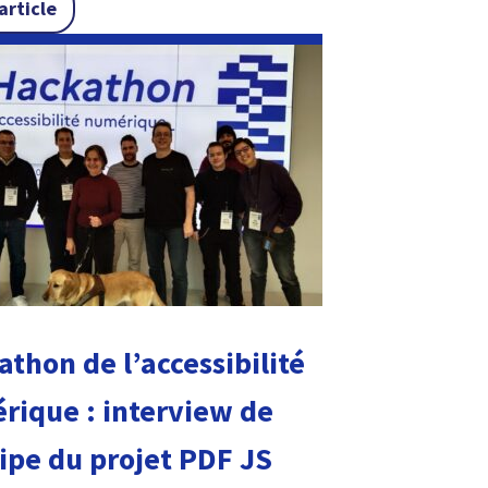
« Élections municipales 2026 : un combat de tous 
’article
thon de l’accessibilité
rique : interview de
ipe du projet PDF JS