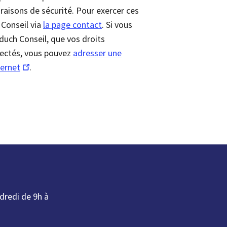
 raisons de sécurité. Pour exercer ces
 Conseil via
la page contact
. Si vous
lduch Conseil, que vos droits
pectés, vous pouvez
adresser une
- Nouvelle fenêtre
ternet
.
dredi de 9h à